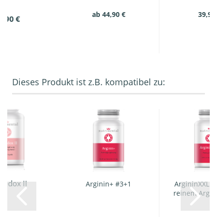
ab 44,90 €
39,90
9,90 €
Dieses Produkt ist z.B. kompatibel zu:
Redox II
Arginin+ #3+1
ArgininXXL m
reinem Argini