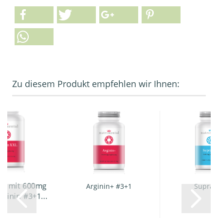
Zu diesem Produkt empfehlen wir Ihnen:
XL mit 600mg
Arginin+ #3+1
Supra 
ginin #3+1...