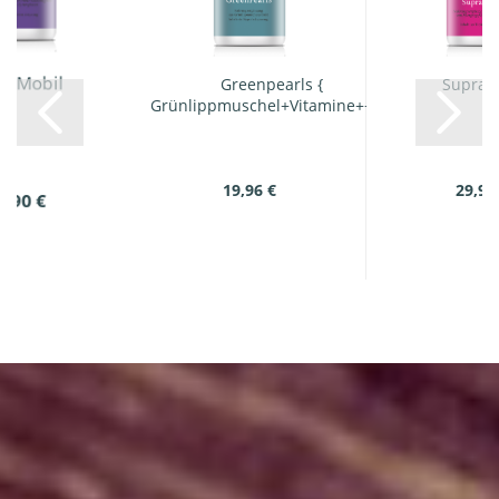
coMobil
Greenpearls {
Supra 
Grünlippmuschel+Vitamine++}...
19,96 €
29,90
9,90 €