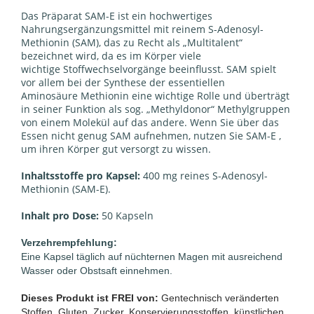
Das Präparat SAM-E ist ein hochwertiges
Nahrungsergänzungsmittel mit reinem S-Adenosyl-
Methionin (SAM), das zu Recht als „Multitalent“
bezeichnet wird, da es im Körper viele
wichtige
Stoffwechselvorgänge beeinflusst. SAM spielt
vor allem bei der Synthese der essentiellen
Aminosäure
Methionin eine wichtige Rolle und überträgt
in seiner Funktion als sog. „Methyldonor“
Methylgruppen
von einem Molekül auf das andere.
Wenn Sie über das
Essen nicht genug SAM aufnehmen, nutzen Sie SAM-E ,
um ihren Körper gut versorgt zu wissen.
Inhaltsstoffe pro Kapsel:
400 mg reines S-Adenosyl-
Methionin (SAM-E).
Inhalt pro Dose:
50 Kapseln
Verzehrempfehlung:
Eine Kapsel täglich auf nüchternen Magen mit ausreichend
Wasser oder Obstsaft einnehmen.
Dieses Produkt ist FREI von:
Gentechnisch veränderten
Stoffen, Gluten, Zucker, Konservierungsstoffen, künstlichen