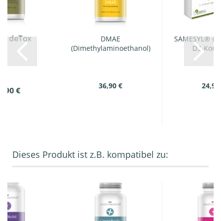
ix deTox
DMAE
SAMESYL® {Mul
(Dimethylaminoethanol)
D3-Komp
36,90 €
24,95
9,90 €
Dieses Produkt ist z.B. kompatibel zu: